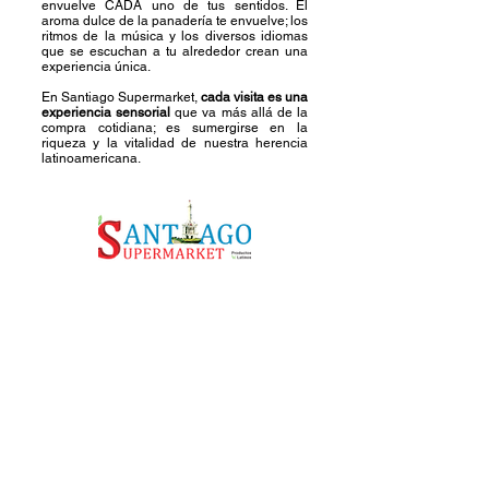
envuelve CADA uno de tus sentidos. El
aroma dulce de la panadería te envuelve; los
ritmos de la música y los diversos idiomas
que se escuchan a tu alrededor crean una
experiencia única.
En Santiago Supermarket,
cada visita es una
experiencia sensorial
que va más allá de la
compra cotidiana; es sumergirse en la
riqueza y la vitalidad de nuestra herencia
latinoamericana.
Contacto:
Hilliard
Llámanos:
(614) 777-9500
5431 Roberts Rd.
Hilliard, OH 43026
Whitehall
Llámanos: (614) 236-9583
1105 S Hamilton
Rd,
Columbus, OH 43227