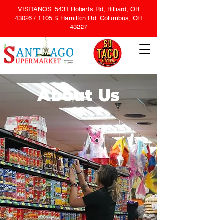
VISITANOS: 5431 Roberts Rd, Hilliard, OH
43026 /
1105 S Hamilton Rd. Columbus, OH
43227
About Us